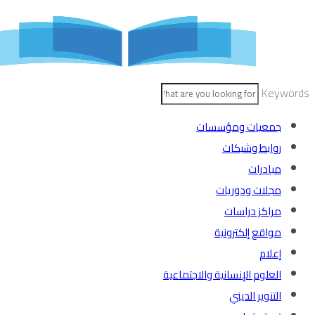
Skip
to
content
Keywords
جمعيات ومؤسسات
روابط وشبكات
مبادرات
مجلات ودوريات
مراكز دراسات
مواقع إلكترونية
إعلام
العلوم الإنسانية والاجتماعية
التنوير الديني