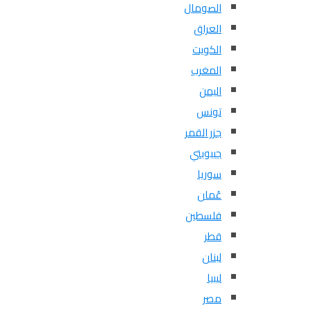
الصومال
العراق
الكويت
المغرب
اليمن
تونس
جزر القمر
جيبوبتي
سوريا
عُمان
فلسطين
قطر
لبنان
ليبيا
مصر