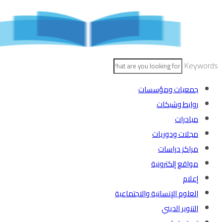
Skip
to
content
Keywords
جمعيات ومؤسسات
روابط وشبكات
مبادرات
مجلات ودوريات
مراكز دراسات
مواقع إلكترونية
إعلام
العلوم الإنسانية والاجتماعية
التنوير الديني