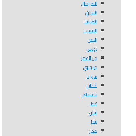
الصومال
العراق
الكويت
المغرب
اليمن
تونس
جزر القمر
جيبوبتي
سوريا
عُمان
فلسطين
قطر
لبنان
ليبيا
مصر