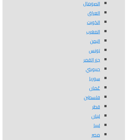
الصومال
العراق
الكويت
المغرب
اليمن
تونس
جزر القمر
جيبوبتي
سوريا
عُمان
فلسطين
قطر
لبنان
ليبيا
مصر