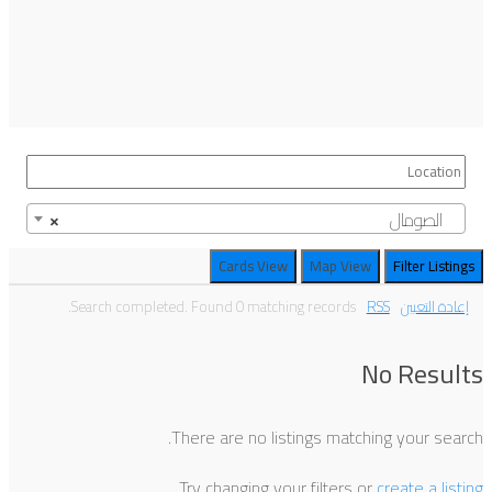
الصومال
×
Cards View
Map View
Filter
Listings
إعادة التعيين
RSS
Search completed. Found 0 matching records.
No Results
There are no listings matching your search.
.
Try changing your filters or
create a listing