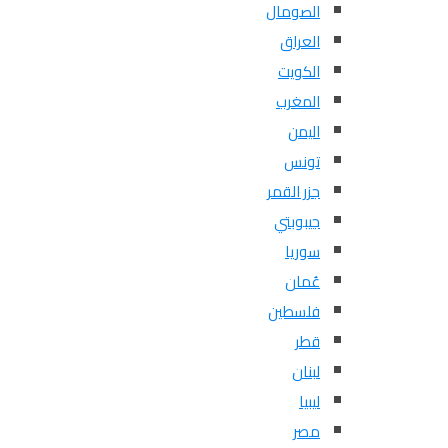
الصومال
العراق
الكويت
المغرب
اليمن
تونس
جزر القمر
جيبوبتي
سوريا
عُمان
فلسطين
قطر
لبنان
ليبيا
مصر