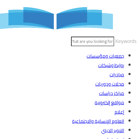
Skip
to
content
Keywords
جمعيات ومؤسسات
روابط وشبكات
مبادرات
مجلات ودوريات
مراكز دراسات
مواقع إلكترونية
إعلام
العلوم الإنسانية والاجتماعية
التنوير الديني