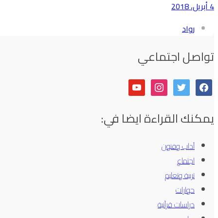
4 أبريل، 2018
رواد
تواصل اجتماعي
youtube
instagram
twitter
facebook
يمكنك القراءة ايضا في:
آداب وفنون
اجتماع
تربية وتعليم
حوارات
دراسات قرآنية