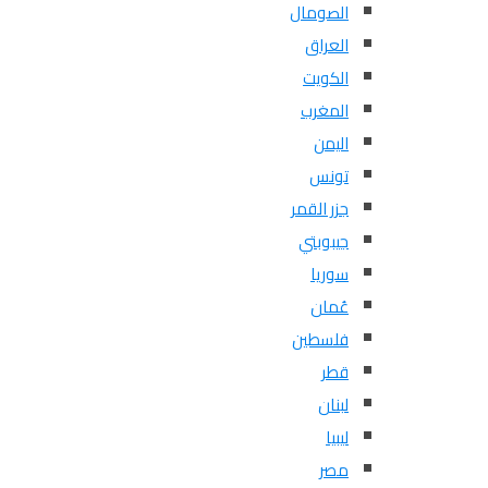
الصومال
العراق
الكويت
المغرب
اليمن
تونس
جزر القمر
جيبوبتي
سوريا
عُمان
فلسطين
قطر
لبنان
ليبيا
مصر