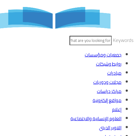
Skip
to
content
Keywords
جمعيات ومؤسسات
روابط وشبكات
مبادرات
مجلات ودوريات
مراكز دراسات
مواقع إلكترونية
إعلام
العلوم الإنسانية والاجتماعية
التنوير الديني