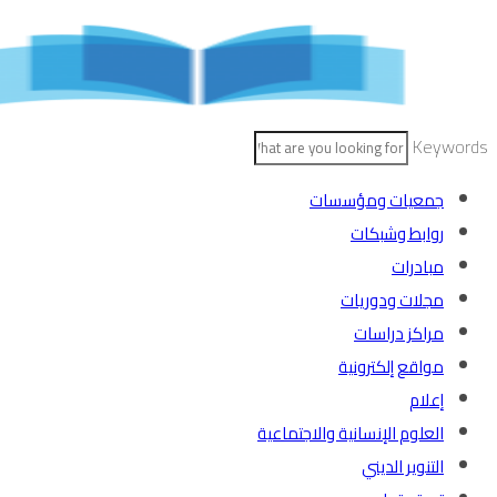
Skip
to
content
Keywords
جمعيات ومؤسسات
روابط وشبكات
مبادرات
مجلات ودوريات
مراكز دراسات
مواقع إلكترونية
إعلام
العلوم الإنسانية والاجتماعية
التنوير الديني