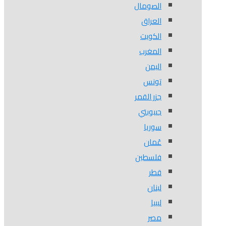
الصومال
العراق
الكويت
المغرب
اليمن
تونس
جزر القمر
جيبوبتي
سوريا
عُمان
فلسطين
قطر
لبنان
ليبيا
مصر